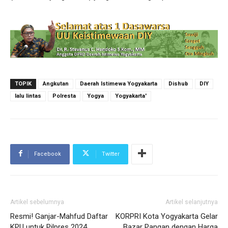
TOPIK
Angkutan
Daerah Istimewa Yogyakarta
Dishub
DIY
lalu lintas
Polresta
Yogya
Yogyakarta'
Facebook
Twitter
Artikel sebelumnya
Artikel selanjutnya
Resmi! Ganjar-Mahfud Daftar
KORPRI Kota Yogyakarta Gelar
KPU untuk Pilpres 2024
Bazar Pangan dengan Harga