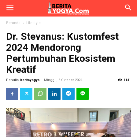
Beranda
Lifestyle
Dr. Stevanus: Kustomfest
2024 Mendorong
Pertumbuhan Ekosistem
Kreatif
Penulis
beritayogya
-
Minggu, 6 Oktober 2024
1141