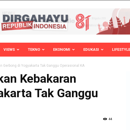
VIEWS
TEKNO
EKONOMI
EDUKASI
LIFESTYL
n Gerbong di Yogyakarta Tak Ganggu Operasional KA
kan Kebakaran
akarta Tak Ganggu
44