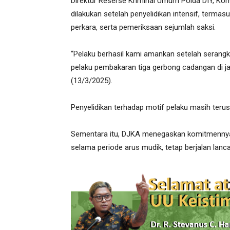
Direktur Reserse Kriminal Umum Polda DIY, K
dilakukan setelah penyelidikan intensif, term
perkara, serta pemeriksaan sejumlah saksi.
“Pelaku berhasil kami amankan setelah serangk
pelaku pembakaran tiga gerbong cadangan di jal
(13/3/2025).
Penyelidikan terhadap motif pelaku masih teru
Sementara itu, DJKA menegaskan komitmennya 
selama periode arus mudik, tetap berjalan lanc