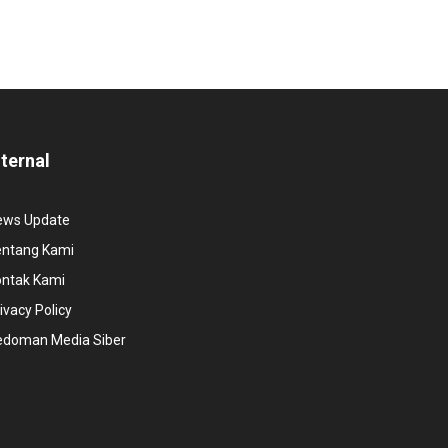
nternal
ews Update
entang Kami
ontak Kami
ivacy Policy
edoman Media Siber