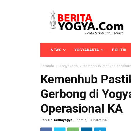
Berita
Yogya
NEWS
YOGYAKARTA
POLITIK
Beranda
Yogyakarta
Kemenhub Pastikan Kebakara
Kemenhub Pasti
Gerbong di Yogy
Operasional KA
Penulis
beritayogya
-
Kamis, 13 Maret 2025