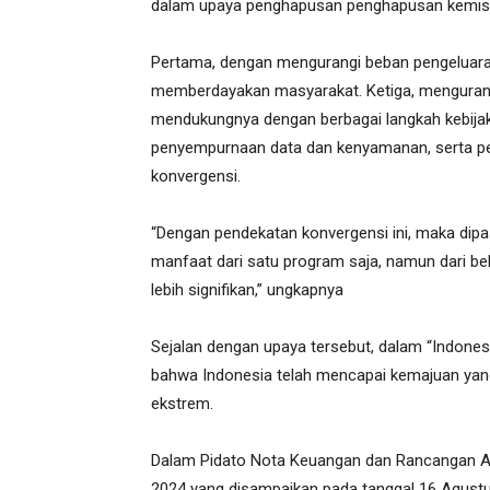
dalam upaya penghapusan penghapusan kemisk
Pertama, dengan mengurangi beban pengeluara
memberdayakan masyarakat. Ketiga, mengurangi
mendukungnya dengan berbagai langkah kebijak
penyempurnaan data dan kenyamanan, serta p
konvergensi.
“Dengan pendekatan konvergensi ini, maka dip
manfaat dari satu program saja, namun dari b
lebih signifikan,” ungkapnya
Sejalan dengan upaya tersebut, dalam “Indon
bahwa Indonesia telah mencapai kemajuan ya
ekstrem.
Dalam Pidato Nota Keuangan dan Rancangan A
2024 yang disampaikan pada tanggal 16 Agust