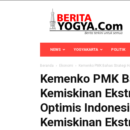
Berita
Yogya
NEWS
YOGYAKARTA
POLITIK
Beranda
Ekonomi
Kemenko PMK Bahas Strategi Ha
Kemenko PMK Ba
Kemiskinan Ekst
Optimis Indones
Kemiskinan Eks