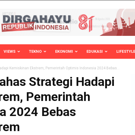
VIEWS
TEKNO
EKONOMI
EDUKASI
LIFESTYL
dapi Kemiskinan Ekstrem, Pemerintah Optimis Indonesia 2024 Bebas...
has Strategi Hadapi
rem, Pemerintah
ia 2024 Bebas
trem