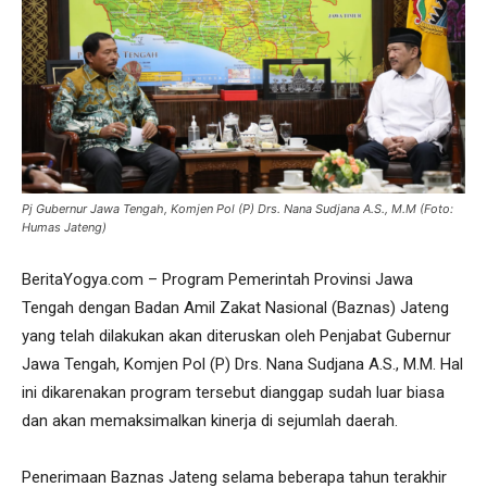
Pj Gubernur Jawa Tengah, Komjen Pol (P) Drs. Nana Sudjana A.S., M.M (Foto:
Humas Jateng)
BeritaYogya.com – Program Pemerintah Provinsi Jawa
Tengah dengan Badan Amil Zakat Nasional (Baznas) Jateng
yang telah dilakukan akan diteruskan oleh Penjabat Gubernur
Jawa Tengah, Komjen Pol (P) Drs. Nana Sudjana A.S., M.M. Hal
ini dikarenakan program tersebut dianggap sudah luar biasa
dan akan memaksimalkan kinerja di sejumlah daerah.
Penerimaan Baznas Jateng selama beberapa tahun terakhir