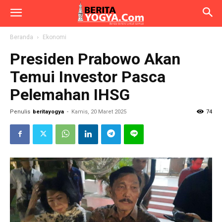
Beranda
Ekonomi
Presiden Prabowo Akan
Temui Investor Pasca
Pelemahan IHSG
Penulis
beritayogya
-
Kamis, 20 Maret 2025
74