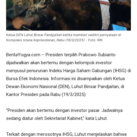
Ketua DEN Luhut Binsar Pandjjaitan ketika memberi sedikit pernyataan di
Kompleks Istana Kepresidenan, Rabu (19/3/2025) - Foto: RRI
BeritaYogya.com – Presiden terpilih Prabowo Subianto
dijadwalkan akan bertemu dengan kelompok investor
menyusul penurunan Indeks Harga Saham Gabungan (IHSG) di
Bursa Efek Indonesia. Informasi ini disampaikan oleh Ketua
Dewan Ekonomi Nasional (DEN), Luhut Binsar Pandjaitan, di
Kantor Presiden pada Rabu (19/3/2025).
“Presiden akan bertemu dengan investor pasar. Jadwalnya
sedang diatur oleh Sekretariat Kabinet,” kata Luhut.
Terkait dengan merosotnya IHSG, Luhut menjelaskan bahwa