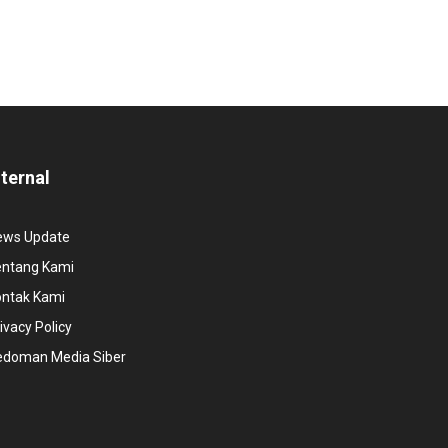
nternal
ews Update
entang Kami
ontak Kami
ivacy Policy
edoman Media Siber