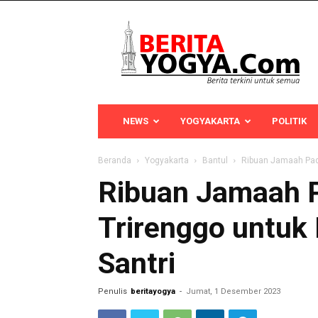
Berita
Yogya
NEWS
YOGYAKARTA
POLITIK
Beranda
Yogyakarta
Bantul
Ribuan Jamaah Pada
Ribuan Jamaah 
Trirenggo untuk 
Santri
Penulis
beritayogya
-
Jumat, 1 Desember 2023