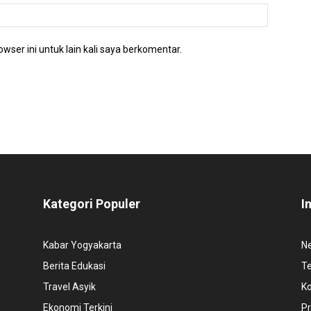
wser ini untuk lain kali saya berkomentar.
Kategori Populer
I
Kabar Yogyakarta
N
Berita Edukasi
T
Travel Asyik
K
Ekonomi Terkini
Pr