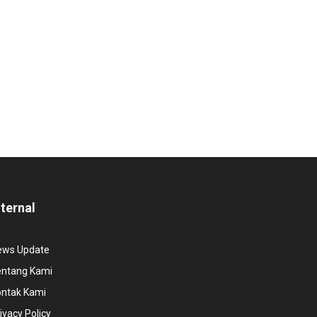
nternal
ews Update
entang Kami
ontak Kami
ivacy Policy