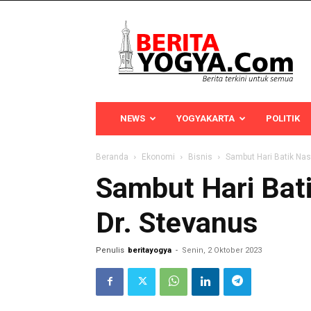
Berita
Yogya
NEWS
YOGYAKARTA
POLITIK
Beranda
Ekonomi
Bisnis
Sambut Hari Batik Nasi
Sambut Hari Bati
Dr. Stevanus
Penulis
beritayogya
-
Senin, 2 Oktober 2023