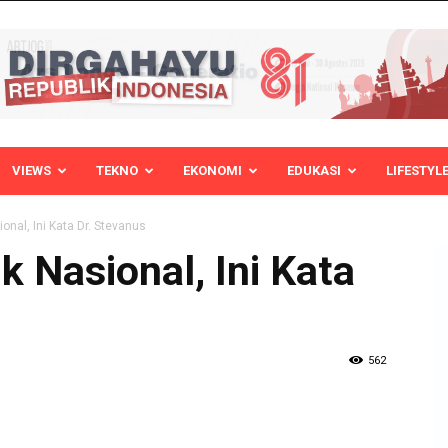
VIEWS
TEKNO
EKONOMI
EDUKASI
LIFESTYL
onal, Ini Kata Dr. Stevanus
k Nasional, Ini Kata
562