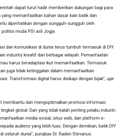
merintah dapat turut hadir memberikan dukungan bagi para
umkm yang memanfaatkan bahan dasar kain batik dan
 perlu diperhatikan dengan sungguh-sungguh oleh
olitisi muda PSI asli Jogja.
i dan komunikasi di dunia terus tumbuh termasuk di DIY.
n industry kreatif dari berbagai wilayah. Pemanfaatan
dak mau harus beradaptasi ikut memanfaatkan. Termasuk
pkan juga tidak ketinggalan dalam memanfaatkan
i. Transformasi digital harus disikapi dengan bijak”, ujar
apat membantu dan mengoptimalkan promosi informasi
tingkat global. Dan yang tidak kalah penting pelaku industri
manfaatkan media sosial, situs web, dan platform e-
ada audiens yang lebih luas. Dengan demikian, batik DIY
di seluruh dunia”, pungkas Dr. Raden Stevanus.