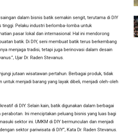
rsaingan dalam bisnis batik semakin sengit, terutama di DIY
s tinggi. Pelaku industri berlomba-lomba untuk
atian pasar lokal dan internasional. Hal ini mendorong
buatan batik. Di DIY, seni membuat batik terus berkembang
hanya menjaga tradisi, tetapi juga berinovasi dalam desain
vanus.”, Ujar Dr. Raden Stevanus.
njungi jutaan wisatawan pertahun. Berbagai produk, tidak
 untuk menjadi barang yang layak dibeli, menjadi oleh-oleh
 kreatif di DIY. Selain kain, batik digunakan dalam berbagai
n perabotan. Ini menciptakan peluang bisnis yang luas bagi
asuki sektor ini. UMKM di DIY bermunculan dan menjadi
engan sektor pariwisata di DIY”, Kata Dr. Raden Stevanus.