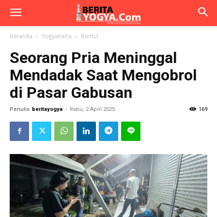
Beranda
Yogyakarta
Bantul
Seorang Pria Meninggal
Mendadak Saat Mengobrol
di Pasar Gabusan
Penulis
beritayogya
-
Rabu, 2 April 2025
169