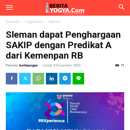
Beranda
Yogyakarta
Sleman
Sleman dapat Penghargaan
SAKIP dengan Predikat A
dari Kemenpan RB
Penulis
beritayogya
-
Jumat, 8 Desember 2023
71