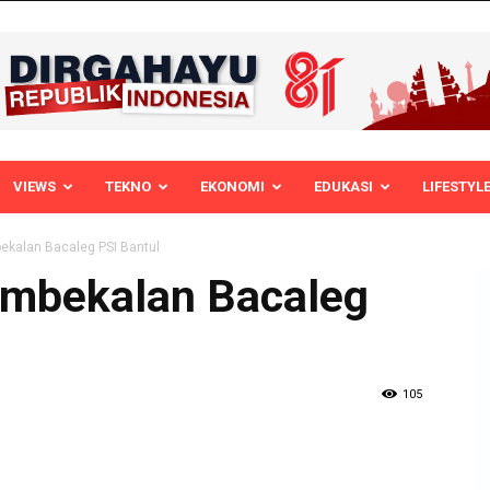
VIEWS
TEKNO
EKONOMI
EDUKASI
LIFESTYL
ekalan Bacaleg PSI Bantul
embekalan Bacaleg
105