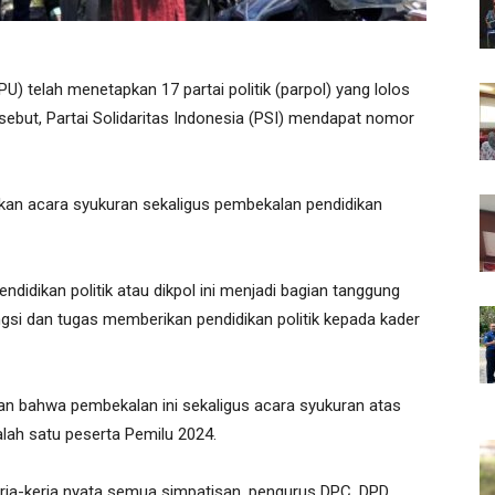
 telah menetapkan 17 partai politik (parpol) yang lolos
rsebut, Partai Solidaritas Indonesia (PSI) mendapat nomor
kan acara syukuran sekaligus pembekalan pendidikan
idikan politik atau dikpol ini menjadi bagian tanggung
si dan tugas memberikan pendidikan politik kepada kader
n bahwa pembekalan ini sekaligus acara syukuran atas
alah satu peserta Pemilu 2024.
erja-kerja nyata semua simpatisan, pengurus DPC, DPD,