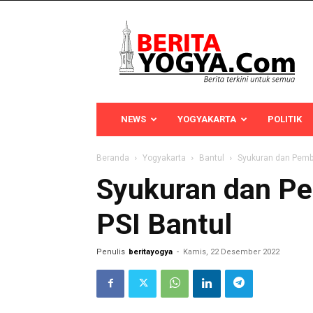
Berita
Yogya
NEWS
YOGYAKARTA
POLITIK
Beranda
Yogyakarta
Bantul
Syukuran dan Pemb
Syukuran dan P
PSI Bantul
Penulis
beritayogya
-
Kamis, 22 Desember 2022