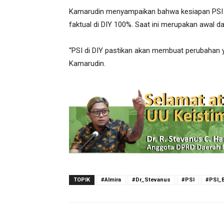
Kamarudin menyampaikan bahwa kesiapan PSI Ba
faktual di DIY 100%. Saat ini merupakan awal d
“PSI di DIY pastikan akan membuat perubahan y
Kamarudin.
TOPIK
#Almira
#Dr_Stevanus
#PSI
#PSI_B