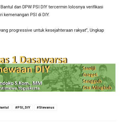
ntul dan DPW PSI DIY tercermin lolosnya verifikasi
ari kemenangan PSI di DIY.
ang progressive untuk kesejahteraan rakyat”, Ungkap
antul
#PSI_DIY
#Stevanus