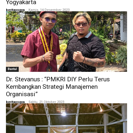
Yogyakarta
beritayogya
-
Kamis, 14 Desember 2023
Bantul
Dr. Stevanus : “PMKRI DIY Perlu Terus
Kembangkan Strategi Manajemen
Organisasi”
beritayogya
-
Sabtu, 21 Oktober 2023