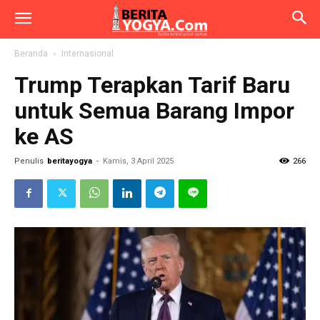
Beranda
Internasional
Trump Terapkan Tarif Baru
untuk Semua Barang Impor
ke AS
Penulis
beritayogya
-
Kamis, 3 April 2025
266