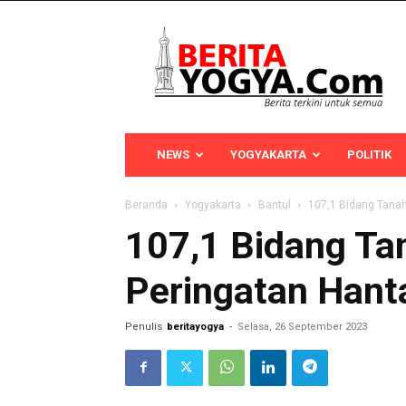
Berita
Yogya
NEWS
YOGYAKARTA
POLITIK
Beranda
Yogyakarta
Bantul
107,1 Bidang Tanah
107,1 Bidang Ta
Peringatan Hanta
Penulis
beritayogya
-
Selasa, 26 September 2023