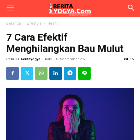
Beranda
Lifestyle
Health
7 Cara Efektif
Menghilangkan Bau Mulut
Penulis
beritayogya
-
Rabu, 13 September 2023
15