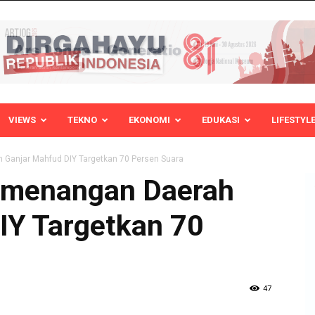
VIEWS
TEKNO
EKONOMI
EDUKASI
LIFESTYL
 Ganjar Mahfud DIY Targetkan 70 Persen Suara
Pemenangan Daerah
IY Targetkan 70
47