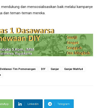
us mendukung dan mensosialisasikan baik melalui kampanye
rga dan teman-teman mereka.
Deklarasi Tim Pemenangan
DIY
Ganjar
Ganjar Mahfud
a
atsApp
Linkedin
Telegram