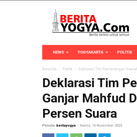
Berita
Yogya
NEWS
YOGYAKARTA
POLITIK
Beranda
Politik
Deklarasi Tim Pemenangan Daerah
Deklarasi Tim 
Ganjar Mahfud D
Persen Suara
Penulis
beritayogya
-
Kamis, 16 November 2023