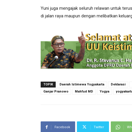
Yuni juga mengajak seluruh relawan untuk ter
di jalan raya maupun dengan melibatkan kelua
TOPIK
Daerah Istimewa Yogyakarta
Deklarasi
Ganjar Pranowo
Mahfud MD
Yogya
yogyakart
Facebook
Twitter
Wh