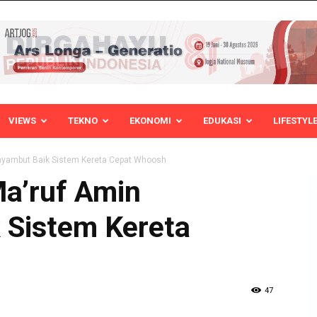
VIEWS
TEKNO
EKONOMI
EDUKASI
LIFESTYL
nyambut Baik Sistem Kereta Cepat Whoosh
Ma’ruf Amin
 Sistem Kereta
47