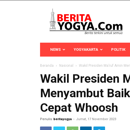
Berita
Yogya
NEWS
YOGYAKARTA
POLITIK
Beranda
Nasional
Wakil Presiden Ma’ruf Amin Me
Wakil Presiden 
Menyambut Baik
Cepat Whoosh
Penulis
beritayogya
-
Jumat, 17 November 2023