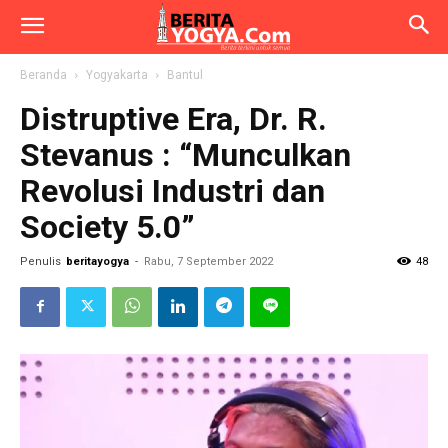
Beranda
Yogyakarta
Bantul
Distruptive Era, Dr. R.
Stevanus : “Munculkan
Revolusi Industri dan
Society 5.0”
Penulis
beritayogya
-
Rabu, 7 September 2022
48