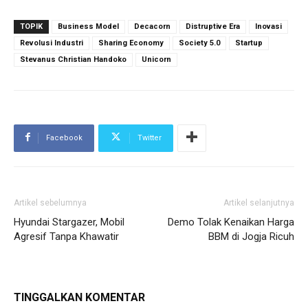
TOPIK
Business Model
Decacorn
Distruptive Era
Inovasi
Revolusi Industri
Sharing Economy
Society 5.0
Startup
Stevanus Christian Handoko
Unicorn
Facebook
Twitter
Artikel sebelumnya
Artikel selanjutnya
Hyundai Stargazer, Mobil
Demo Tolak Kenaikan Harga
Agresif Tanpa Khawatir
BBM di Jogja Ricuh
TINGGALKAN KOMENTAR