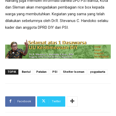
Nanang juga memberi informasi bahwa DPD PSI Bantul, Kota
dan Sleman akan mengadakan pembagian rice box kepada
warga yang membutuhkan. Kegiatan yang sama yang telah
dilakukan sebelumnya oleh Dr.R. Stevanus C. Handoko selaku
kader dan anggota DPRD DIY dari PSI.
TOPIK
Bantul
Patalan
PSI
Shelter Isoman
yogyakarta
Facebook
Twitter