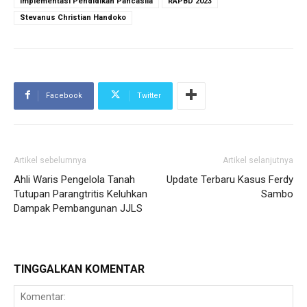
Implementasi Pendidikan Pancasila
RAPBD 2023
Stevanus Christian Handoko
Facebook
Twitter
Artikel sebelumnya
Artikel selanjutnya
Ahli Waris Pengelola Tanah
Update Terbaru Kasus Ferdy
Tutupan Parangtritis Keluhkan
Sambo
Dampak Pembangunan JJLS
TINGGALKAN KOMENTAR