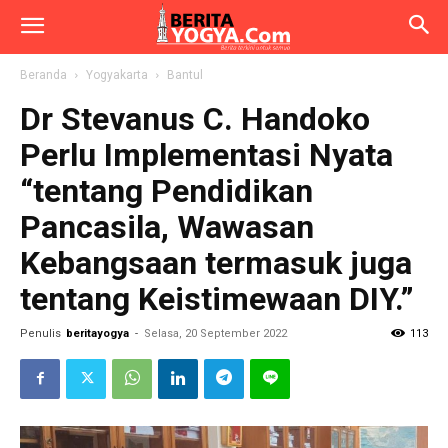
Beranda
Yogyakarta
Bantul
Dr Stevanus C. Handoko
Perlu Implementasi Nyata
“tentang Pendidikan
Pancasila, Wawasan
Kebangsaan termasuk juga
tentang Keistimewaan DIY.”
Penulis
beritayogya
-
Selasa, 20 September 2022
113