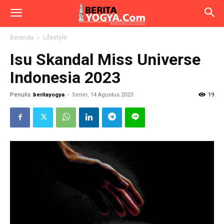
Beranda
Lifestyle
Isu Skandal Miss Universe
Indonesia 2023
Penulis
beritayogya
-
Senin, 14 Agustus 2023
19