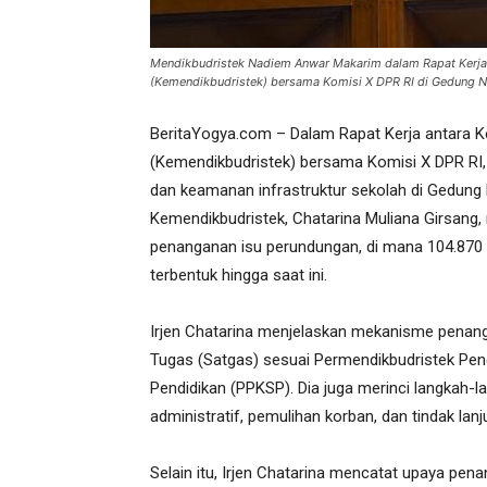
Mendikbudristek Nadiem Anwar Makarim dalam Rapat Kerja 
(Kemendikbudristek) bersama Komisi X DPR RI di Gedung Nus
BeritaYogya.com – Dalam Rapat Kerja antara Ke
(Kemendikbudristek) bersama Komisi X DPR RI
dan keamanan infrastruktur sekolah di Gedung N
Kemendikbudristek, Chatarina Muliana Girsan
penanganan isu perundungan, di mana 104.870
terbentuk hingga saat ini.
Irjen Chatarina menjelaskan mekanisme pena
Tugas (Satgas) sesuai Permendikbudristek Pe
Pendidikan (PPKSP). Dia juga merinci langkah-l
administratif, pemulihan korban, dan tindak lanj
Selain itu, Irjen Chatarina mencatat upaya pen