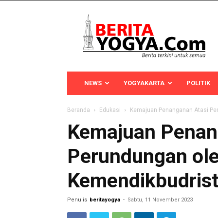
Berita
Yogya
NEWS
YOGYAKARTA
POLITIK
Beranda
Edukasi
Kemajuan Penanganan Atasi Per
Kemajuan Penan
Perundungan ol
Kemendikbudris
Penulis
beritayogya
-
Sabtu, 11 November 2023