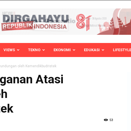
VIEWS
TEKNO
EKONOMI
EDUKASI
LIFESTYL
undungan oleh Kemendikbudristek
ganan Atasi
eh
tek
53