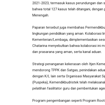
2021-2023, termasuk kasus perundungan dan se
bahwa total 127 kasus telah ditangani, dengan
Menengah.
Paparan tersebut juga membahas Permendikbud
lingkungan pendidikan yang aman. Kolaborasi li
Kementerian/Lembaga, diimplementasikan sesua
Chatarina menyebutkan bahwa kolaborasi ini 
dan prasarana yang aman, serta kanal aduan.
Strategi penanganan kekerasan oleh Itjen Keme
mendorong TPPK dan Satgas, penindakan aduan
dengan K/L lain serta Organisasi Masyarakat Sip
(Puspeka), Kemendikbudristek telah melaksan
pelatihan fasilitator guru dan pembentukan ag
Program pengembangan seperti Program Roots