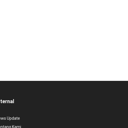
nternal
ews Update
entang Kami