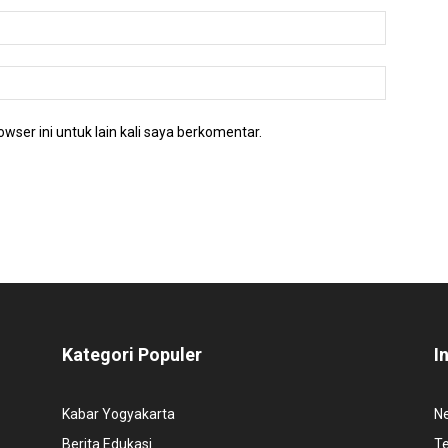
wser ini untuk lain kali saya berkomentar.
Kategori Populer
I
Kabar Yogyakarta
N
Berita Edukasi
T