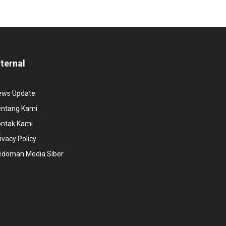
nternal
ews Update
entang Kami
ontak Kami
ivacy Policy
edoman Media Siber