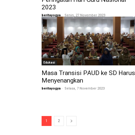
2023
beritayogya
-
Senin, 27 November 2023
Edukasi
Masa Transisi PAUD ke SD Harus
Menyenangkan
beritayogya
-
Selasa, 7 November 2023
1
2