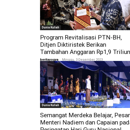
Dunia Kuliah
Program Revitalisasi PTN-BH,
Ditjen Diktiristek Berikan
Tambahan Anggaran Rp1,9 Triliu
beritayogya
-
Minggu, 3 Desember 2023
Dunia Kuliah
Semangat Merdeka Belajar, Pesa
Menteri Nadiem dan Capaian pad
Peringatan Hari Guru Nasional