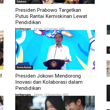
Edukasi
Presiden Prabowo Targetkan
Putus Rantai Kemiskinan Lewat
Pendidikan
beritayogya
-
Kamis, 13 Februari 2025
Dunia Kuliah
f
Presiden Jokowi Mendorong
Inovasi dan Kolaborasi dalam
Pendidikan
beritayogya
-
Selasa, 12 Desember 2023