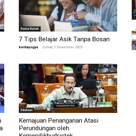
Dunia Kuliah
7 Tips Belajar Asik Tanpa Bosan
beritayogya
-
Jumat, 1 Desember 2023
n
Edukasi
n
Kemajuan Penanganan Atasi
a
Perundungan oleh
Kemendikbudristek