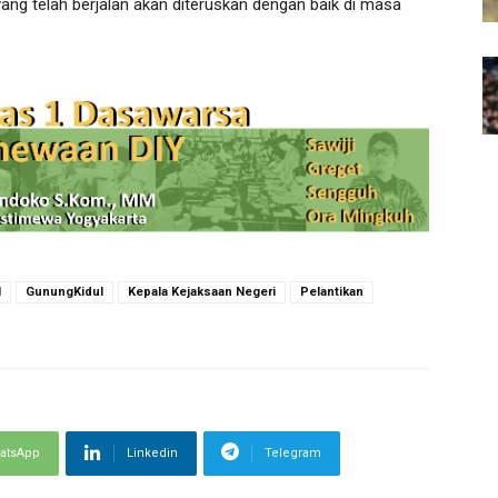
g telah berjalan akan diteruskan dengan baik di masa
l
GunungKidul
Kepala Kejaksaan Negeri
Pelantikan
atsApp
Linkedin
Telegram