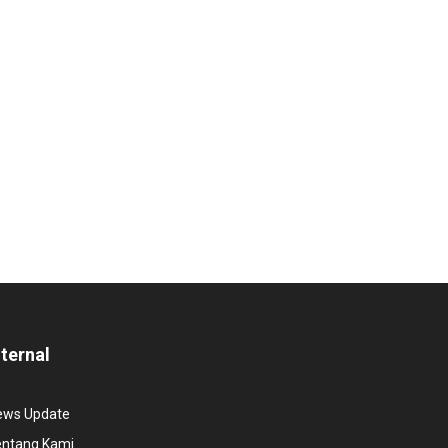
nternal
ews Update
entang Kami