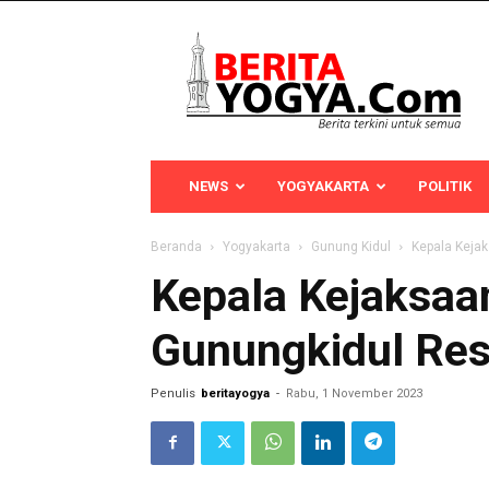
Berita
Yogya
NEWS
YOGYAKARTA
POLITIK
Beranda
Yogyakarta
Gunung Kidul
Kepala Keja
Kepala Kejaksaa
Gunungkidul Res
Penulis
beritayogya
-
Rabu, 1 November 2023