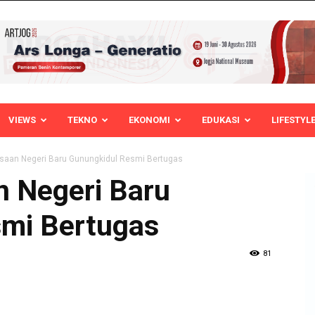
VIEWS
TEKNO
EKONOMI
EDUKASI
LIFESTYL
ksaan Negeri Baru Gunungkidul Resmi Bertugas
n Negeri Baru
mi Bertugas
81