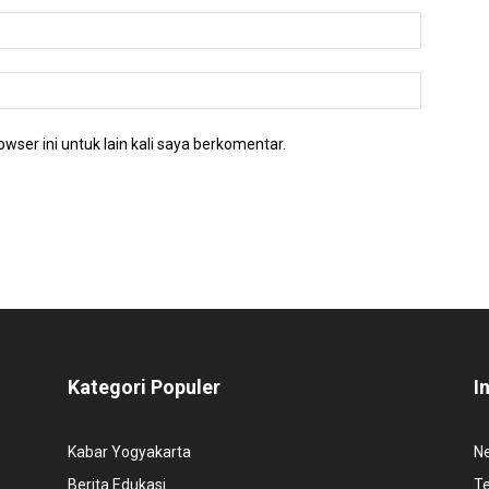
wser ini untuk lain kali saya berkomentar.
Kategori Populer
I
Kabar Yogyakarta
N
Berita Edukasi
T