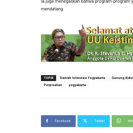
Ia juga menegaskan bahwa program-program yan
mendatang.
TOPIK
Daerah Istimewa Yogyakarta
Gunung Kidu
Perpisahan
yogyakarta
Facebook
Twitter
Wh