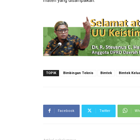
materi yang disampaikan.
TOPIK
Bimbingan Teknis
Bimtek
Bimtek Kelua
Facebook
Twitter
Wh