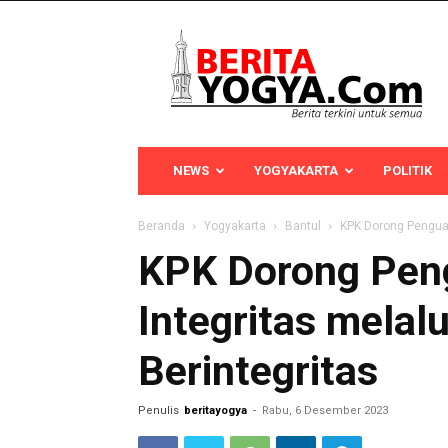
Berita
Yogya
NEWS
YOGYAKARTA
POLITIK
Beranda
Yogyakarta
Bantul
KPK Dorong Penguata
KPK Dorong Pengu
Integritas melal
Berintegritas
Penulis
beritayogya
-
Rabu, 6 Desember 2023