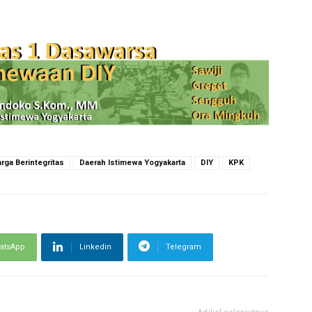
rga Berintegritas
Daerah Istimewa Yogyakarta
DIY
KPK
atsApp
Linkedin
Telegram