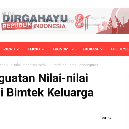
VIEWS
TEKNO
EKONOMI
EDUKASI
LIFESTYL
n Nilai-nilai Integritas melalui Bimtek Keluarga Berintegritas
atan Nilai-nilai
ui Bimtek Keluarga
57