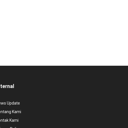
nternal
ews Update
entang Kami
ontak Kami