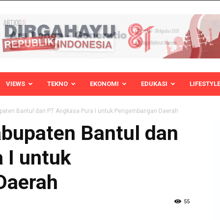
VIEWS
TEKNO
EKONOMI
EDUKASI
LIFESTYL
upaten Bantul dan PT Angkasa Pura I untuk Pengembangan Daerah
abupaten Bantul dan
 I untuk
Daerah
55