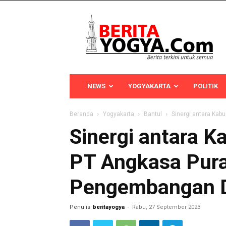
Berita
Yogya
NEWS
YOGYAKARTA
POLITIK
Beranda
Yogyakarta
Bantul
Sinergi antara Kab
Sinergi antara K
PT Angkasa Pura
Pengembangan 
Penulis
beritayogya
-
Rabu, 27 September 2023