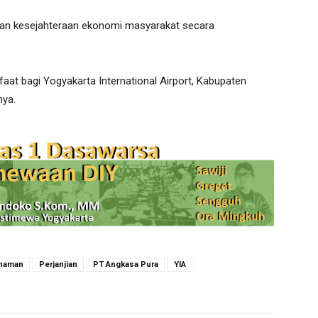
kan kesejahteraan ekonomi masyarakat secara
at bagi Yogyakarta International Airport, Kabupaten
nya.
ahaman
Perjanjian
PT Angkasa Pura
YIA