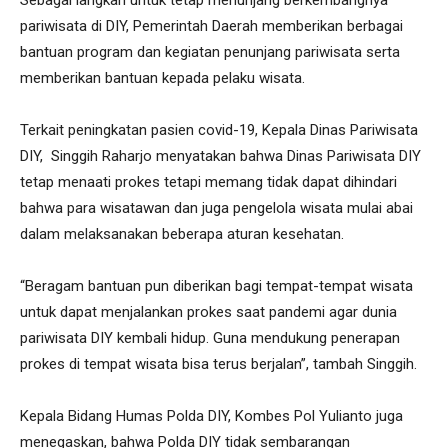
pariwisata di DIY, Pemerintah Daerah memberikan berbagai
bantuan program dan kegiatan penunjang pariwisata serta
memberikan bantuan kepada pelaku wisata.
Terkait peningkatan pasien covid-19, Kepala Dinas Pariwisata
DIY, Singgih Raharjo menyatakan bahwa Dinas Pariwisata DIY
tetap menaati prokes tetapi memang tidak dapat dihindari
bahwa para wisatawan dan juga pengelola wisata mulai abai
dalam melaksanakan beberapa aturan kesehatan.
“Beragam bantuan pun diberikan bagi tempat-tempat wisata
untuk dapat menjalankan prokes saat pandemi agar dunia
pariwisata DIY kembali hidup. Guna mendukung penerapan
prokes di tempat wisata bisa terus berjalan”, tambah Singgih.
Kepala Bidang Humas Polda DIY, Kombes Pol Yulianto juga
menegaskan, bahwa Polda DIY tidak sembarangan