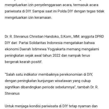
mengeluarkan izin penyelenggaraan acara, termasuk acara
pariwisata di DIY. Sampai saat ini Polda DIY dengan tegas tidak
mengeluarkan izin keramaian.
Dr. R. Stevanus Christian Handoko, S.Kom., MM. anggota DPRD
DIY dari Partai Solidaritas Indonesia mengatakan bahwa
ekonomi Daerah Istimewa Yogyakarta memang mengalami
peningkatan sejak awal tahun 2022 dan nampak terus
bergerak kearah positif.
“Salah satu indikator membaiknya perekonomian di DIY,
dengan peningkatan kunjungan wisatawan yang cukup
signifikan dibandingkan periode sebelumnya”, tambah Dr. R.
Stevanus
Untuk menjaga kondisi pariwisata di DIY tetap nyaman dan