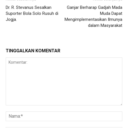
Dr. R. Stevanus Sesalkan
Ganjar Berharap Gadjah Mada
Suporter Bola Solo Rusuh di
Muda Dapat
Jogja.
Mengimplementasikan Ilmunya
dalam Masyarakat
TINGGALKAN KOMENTAR