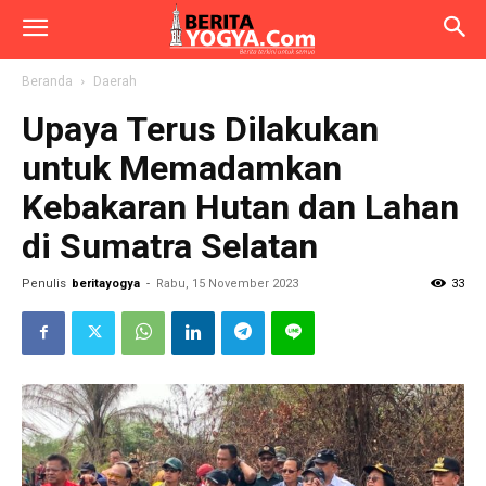
Beranda
Daerah
Upaya Terus Dilakukan
untuk Memadamkan
Kebakaran Hutan dan Lahan
di Sumatra Selatan
Penulis
beritayogya
-
Rabu, 15 November 2023
33