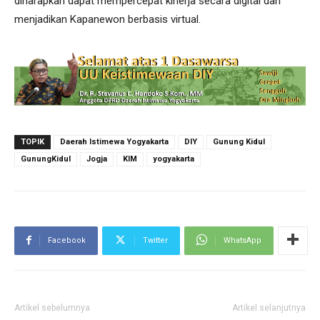
diharapkan dapat mempercepat kinerja secara digital dan
menjadikan Kapanewon berbasis virtual.
TOPIK
Daerah Istimewa Yogyakarta
DIY
Gunung Kidul
GunungKidul
Jogja
KIM
yogyakarta
Facebook
Twitter
WhatsApp
Artikel sebelumnya
Artikel selanjutnya