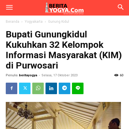
Beranda
Yogyakarta
Gunung Kidul
Bupati Gunungkidul
Kukuhkan 32 Kelompok
Informasi Masyarakat (KIM)
di Purwosari
Penulis
beritayogya
-
Selasa, 17 Oktober 2023
60