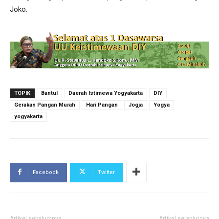
Joko.
TOPIK
Bantul
Daerah Istimewa Yogyakarta
DIY
Gerakan Pangan Murah
Hari Pangan
Jogja
Yogya
yogyakarta
Facebook
Twitter
Artikel sebelumnya
Artikel selanjutnya