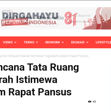
VIEWS
TEKNO
EKONOMI
EDUKASI
LIFESTYL
 dan Wilayah Daerah Istimewa Yogyakarta dalam Rapat Pansus
cana Tata Ruang
rah Istimewa
m Rapat Pansus
43