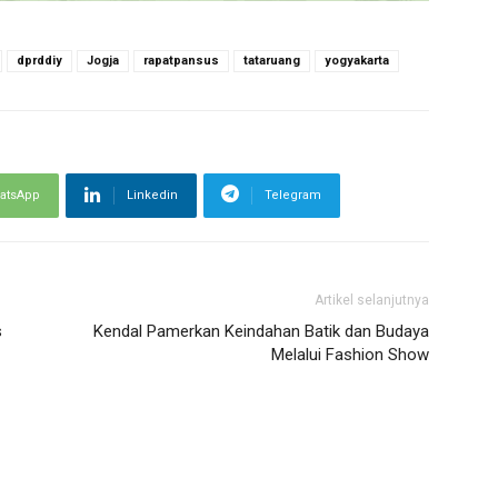
dprddiy
Jogja
rapatpansus
tataruang
yogyakarta
atsApp
Linkedin
Telegram
Artikel selanjutnya
s
Kendal Pamerkan Keindahan Batik dan Budaya
Melalui Fashion Show