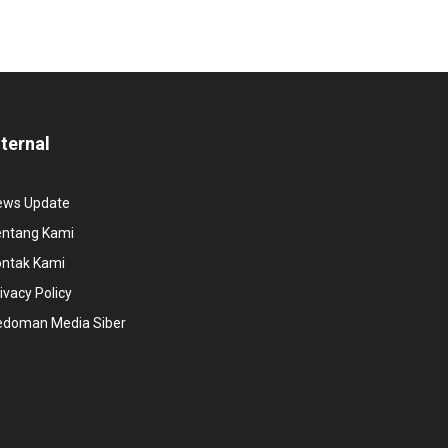
nternal
ews Update
entang Kami
ontak Kami
ivacy Policy
edoman Media Siber