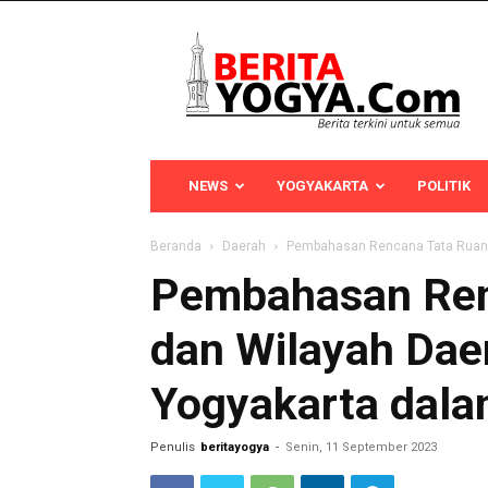
Berita
Yogya
NEWS
YOGYAKARTA
POLITIK
Beranda
Daerah
Pembahasan Rencana Tata Ruang
Pembahasan Ren
dan Wilayah Dae
Yogyakarta dala
Penulis
beritayogya
-
Senin, 11 September 2023