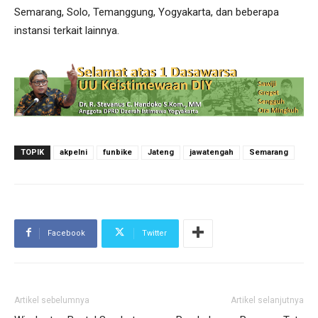
Semarang, Solo, Temanggung, Yogyakarta, dan beberapa
instansi terkait lainnya.
TOPIK
akpelni
funbike
Jateng
jawatengah
Semarang
Facebook
Twitter
Artikel sebelumnya
Artikel selanjutnya