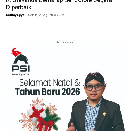
R. Stevanus Berharap Bendolole Segera
Diperbaiki
beritayogya
-
Senin, 29 Agustus 2022
- Advertisment -