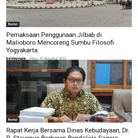
Bantul
Pemaksaan Penggunaan Jilbab di
Malioboro Mencoreng Sumbu Filosofi
Yogyakarta
beritayogya
-
Rabu, 31 Agustus 2022
Bantul
Rapat Kerja Bersama Dinas Kebudayaan, Dr.