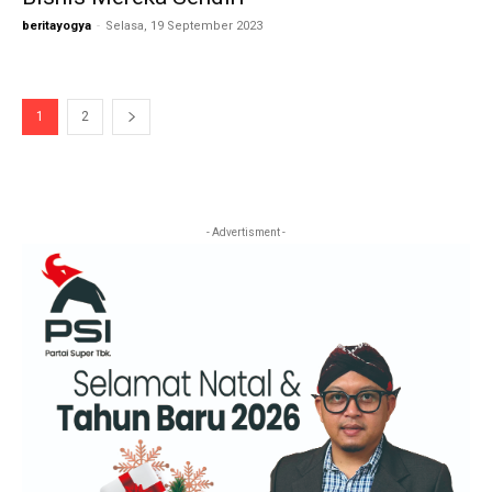
beritayogya
-
Selasa, 19 September 2023
1
2
- Advertisment -