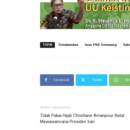
TOPIK
Dimakamkan
Iwan PNS Semarang
Saks
Facebook
Twitter
Wh
Artikel sebelumnya
Tidak Pakai Hijab Christiane Amanpour Batal
Mewawancarai Presiden Iran