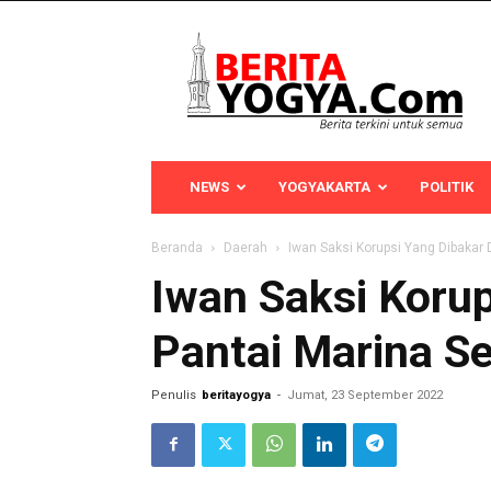
Berita
Yogya
NEWS
YOGYAKARTA
POLITIK
Beranda
Daerah
Iwan Saksi Korupsi Yang Dibakar
Iwan Saksi Korup
Pantai Marina S
Penulis
beritayogya
-
Jumat, 23 September 2022