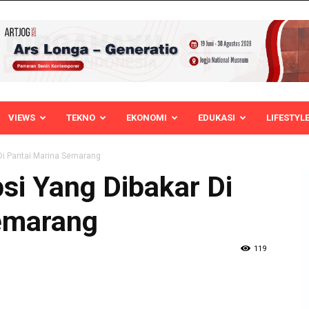
VIEWS
TEKNO
EKONOMI
EDUKASI
LIFESTYL
 Di Pantai Marina Semarang
si Yang Dibakar Di
emarang
119