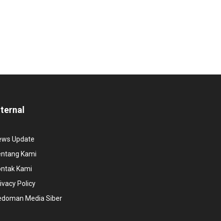
nternal
ews Update
entang Kami
ontak Kami
ivacy Policy
edoman Media Siber