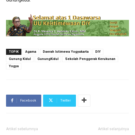
Gunungkidul.
TOPIK
Agama
Daerah Istimewa Yogyakarta
DIY
Gunung Kidul
GunungKidul
Sekolah Penggerak Kerukunan
Yogya
Facebook
Twitter
Artikel sebelumnya
Artikel selanjutnya