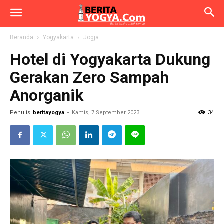
Beranda
Yogyakarta
Jogja
Hotel di Yogyakarta Dukung
Gerakan Zero Sampah
Anorganik
Penulis
beritayogya
-
Kamis, 7 September 2023
34