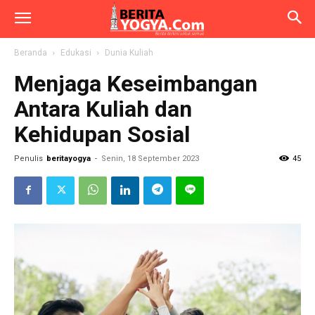
Beranda
Edukasi
Dunia Kuliah
Menjaga Keseimbangan
Antara Kuliah dan
Kehidupan Sosial
Penulis
beritayogya
-
Senin, 18 September 2023
45