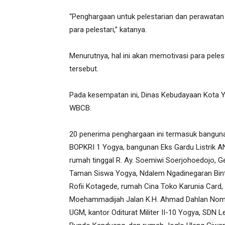
“Penghargaan untuk pelestarian dan perawata
para pelestari,” katanya.
Menurutnya, hal ini akan memotivasi para pel
tersebut.
Pada kesempatan ini, Dinas Kebudayaan Kota
WBCB.
20 penerima penghargaan ini termasuk bangun
BOPKRI 1 Yogya, bangunan Eks Gardu Listrik AN
rumah tinggal R. Ay. Soemiwi Soerjohoedojo, 
Taman Siswa Yogya, Ndalem Ngadinegaran Bint
Rofii Kotagede, rumah Cina Toko Karunia Card
Moehammadijah Jalan K.H. Ahmad Dahlan Nomo
UGM, kantor Oditurat Militer II-10 Yogya, SDN