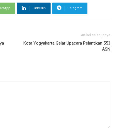
atsApp
Linkedin
Telegram
Artikel selanjutnya
aya
Kota Yogyakarta Gelar Upacara Pelantikan 553
ASN