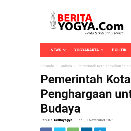
Berita
Yogya
NEWS
YOGYAKARTA
POLITIK
Beranda
Budaya
Pemerintah Kota Yogyakarta Ber
Pemerintah Kota
Penghargaan unt
Budaya
Penulis
beritayogya
-
Rabu, 1 November 2023