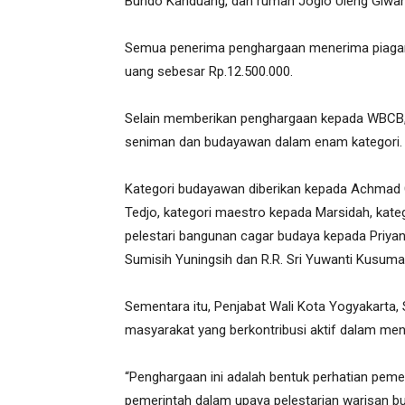
Bundo Kanduang, dan rumah Joglo Uleng Giwa
Semua penerima penghargaan menerima piagam
uang sebesar Rp.12.500.000.
Selain memberikan penghargaan kepada WBCB,
seniman dan budayawan dalam enam kategori.
Kategori budayawan diberikan kepada Achmad C
Tedjo, kategori maestro kepada Marsidah, kategor
pelestari bangunan cagar budaya kepada Priyana
Sumisih Yuningsih dan R.R. Sri Yuwanti Kusumaa
Sementara itu, Penjabat Wali Kota Yogyakarta,
masyarakat yang berkontribusi aktif dalam me
“Penghargaan ini adalah bentuk perhatian pem
pemerintah dalam upaya pelestarian warisan b