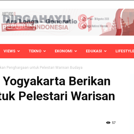
VIEWS
TEKNO
EKONOMI
EDUKASI
LIFESTYL
ikan Penghargaan untuk Pelestari Warisan Budaya
 Yogyakarta Berikan
uk Pelestari Warisan
57