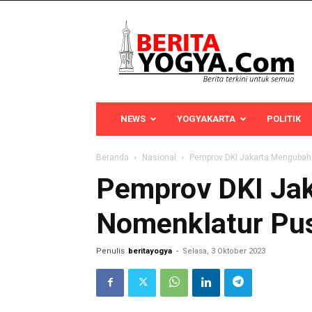
Berita
Yogya
NEWS
YOGYAKARTA
POLITIK
Beranda
Nasional
Pemprov DKI Jakarta Menguba
Pemprov DKI Ja
Nomenklatur Pu
Penulis
beritayogya
-
Selasa, 3 Oktober 2023