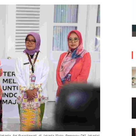
akarta, Ani Ruspitawati, di Jakarta (Foto: Pemprov DKI Jakarta)