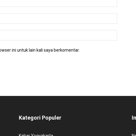
wser ini untuk lain kali saya berkomentar.
Kategori Populer
I
Kabar Yogyakarta
N