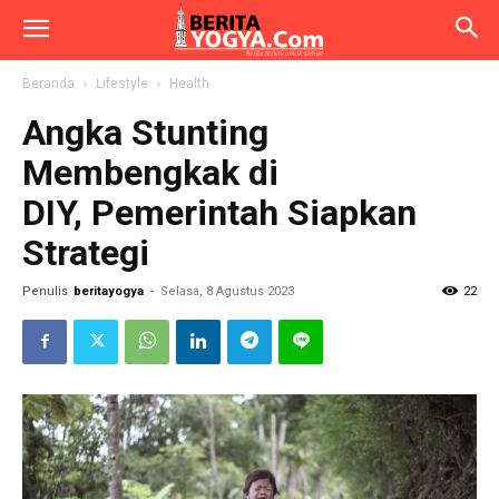
Beranda
Lifestyle
Health
Angka Stunting
Membengkak di
DIY, Pemerintah Siapkan
Strategi
Penulis
beritayogya
-
Selasa, 8 Agustus 2023
22