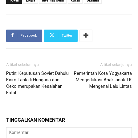
TOPIK
Eropa
internasional
Rusia
Ukraina
Facebook
Twitter
Artikel sebelumnya
Artikel selanjutnya
Putin: Keputusan Soviet Dahulu
Pemerintah Kota Yogyakarta
Kirim Tank di Hungaria dan
Mengedukasi Anak-anak TK
Ceko merupakan Kesalahan
Mengenai Lalu Lintas
Fatal
TINGGALKAN KOMENTAR