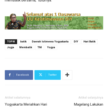
membatik bersama,” tuturnya.
TOPIK
batik
Daerah Istimewa Yogyakarta
DIY
Hari Batik
Jogja
Membatik
TNI
Yogya
Facebook
Twitter
Artikel sebelumnya
Artikel selanjutnya
Yogyakarta Meriahkan Hari
Magelang Lakukan